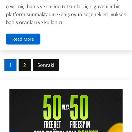
çevrimiçi bahis ve casino tutkunları için güvenilir bir
platform sunmaktadır. Geniş oyun seçenekleri, yüksek
bahis oranları ve kullanıcı
Read More
Yazı
1
2
Sonraki
sayfalaması