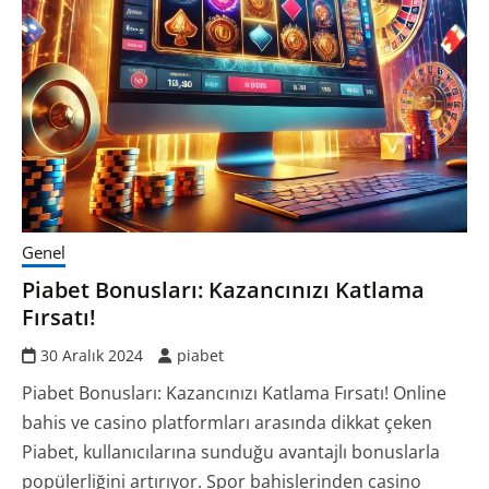
Genel
Piabet Bonusları: Kazancınızı Katlama
Fırsatı!
30 Aralık 2024
piabet
Piabet Bonusları: Kazancınızı Katlama Fırsatı! Online
bahis ve casino platformları arasında dikkat çeken
Piabet, kullanıcılarına sunduğu avantajlı bonuslarla
popülerliğini artırıyor. Spor bahislerinden casino