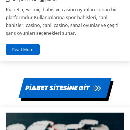
Piabet, çevrimiçi bahis ve casino oyunları sunan bir
platformdur Kullanıcılarına spor bahisleri, canlı
bahisler, casino, canlı casino, sanal oyunlar ve çeşitli
şans oyunları seçenekleri sunar.
Read More
PİABET SİTESİNE GİT