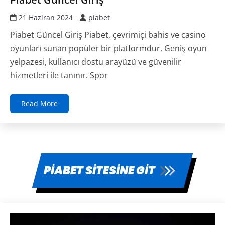
21 Haziran 2024
piabet
Piabet Güncel Giriş Piabet, çevrimiçi bahis ve casino
oyunları sunan popüler bir platformdur. Geniş oyun
yelpazesi, kullanıcı dostu arayüzü ve güvenilir
hizmetleri ile tanınır. Spor
Read More
PİABET SİTESİNE GİT