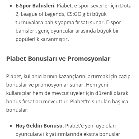
E-Spor Bahisleri
: Piabet, e-spor severler için Dota
2, League of Legends, CS:GO gibi büyük
turnuvalara bahis yapma fırsatı sunar. E-spor
bahisleri, genç oyuncular arasında büyük bir
popülerlik kazanmıştır.
Piabet Bonusları ve Promosyonlar
Piabet, kullanıcılarının kazançlarını artırmak için cazip
bonuslar ve promosyonlar sunar. Hem yeni
kullanıcılar hem de mevcut üyeler için düzenli olarak
bonus fırsatları mevcuttur. Piabet’te sunulan başlıca
bonuslar:
Hoş Geldin Bonusu
: Piabet’e yeni üye olan
oyunculara ilk yatırımlarında ekstra bonuslar