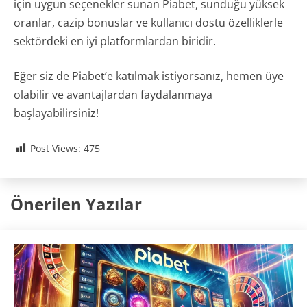
için uygun seçenekler sunan Piabet, sunduğu yüksek
oranlar, cazip bonuslar ve kullanıcı dostu özelliklerle
sektördeki en iyi platformlardan biridir.
Eğer siz de Piabet’e katılmak istiyorsanız, hemen üye
olabilir ve avantajlardan faydalanmaya
başlayabilirsiniz!
Post Views:
475
Önerilen Yazılar