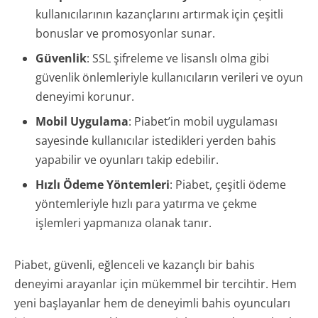
kullanıcılarının kazançlarını artırmak için çeşitli
bonuslar ve promosyonlar sunar.
Güvenlik
: SSL şifreleme ve lisanslı olma gibi
güvenlik önlemleriyle kullanıcıların verileri ve oyun
deneyimi korunur.
Mobil Uygulama
: Piabet’in mobil uygulaması
sayesinde kullanıcılar istedikleri yerden bahis
yapabilir ve oyunları takip edebilir.
Hızlı Ödeme Yöntemleri
: Piabet, çeşitli ödeme
yöntemleriyle hızlı para yatırma ve çekme
işlemleri yapmanıza olanak tanır.
Piabet, güvenli, eğlenceli ve kazançlı bir bahis
deneyimi arayanlar için mükemmel bir tercihtir. Hem
yeni başlayanlar hem de deneyimli bahis oyuncuları