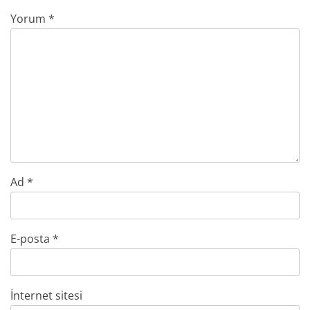
Yorum
*
Ad
*
E-posta
*
İnternet sitesi