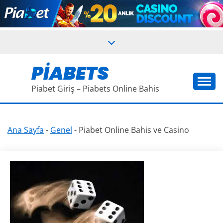
Skip
to
content
PIABETS
Piabet Giriş – Piabets Online Bahis
Ana Sayfa
-
Genel
-
Piabet Online Bahis ve Casino