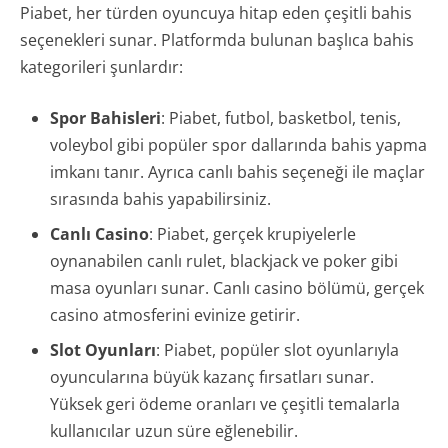
Piabet, her türden oyuncuya hitap eden çeşitli bahis
seçenekleri sunar. Platformda bulunan başlıca bahis
kategorileri şunlardır:
Spor Bahisleri
: Piabet, futbol, basketbol, tenis,
voleybol gibi popüler spor dallarında bahis yapma
imkanı tanır. Ayrıca canlı bahis seçeneği ile maçlar
sırasında bahis yapabilirsiniz.
Canlı Casino
: Piabet, gerçek krupiyelerle
oynanabilen canlı rulet, blackjack ve poker gibi
masa oyunları sunar. Canlı casino bölümü, gerçek
casino atmosferini evinize getirir.
Slot Oyunları
: Piabet, popüler slot oyunlarıyla
oyuncularına büyük kazanç fırsatları sunar.
Yüksek geri ödeme oranları ve çeşitli temalarla
kullanıcılar uzun süre eğlenebilir.